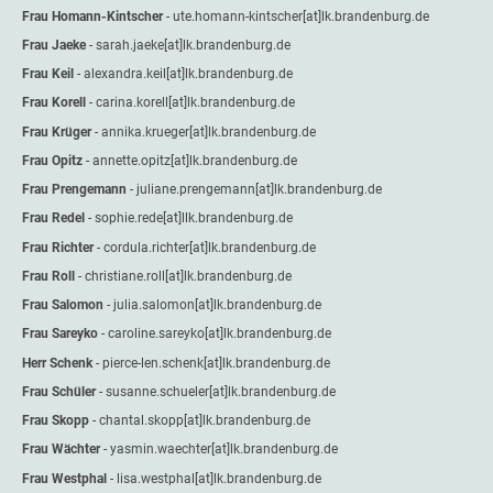
Frau Homann-Kintscher
- ute.homann-kintscher[at]lk.brandenburg.de
Frau Jaeke
- sarah.jaeke[at]lk.brandenburg.de
Frau Keil
- alexandra.keil[at]lk.brandenburg.de
Frau Korell
- carina.korell[at]lk.brandenburg.de
Frau Krüger
- annika.krueger[at]lk.brandenburg.de
Frau Opitz
- annette.opitz[at]lk.brandenburg.de
Frau Prengemann
- juliane.prengemann[at]lk.brandenburg.de
Frau Redel
- sophie.rede[at]llk.brandenburg.de
Frau Richter
- cordula.richter[at]lk.brandenburg.de
Frau Roll
- christiane.roll[at]lk.brandenburg.de
Frau Salomon
- julia.salomon[at]lk.brandenburg.de
Frau Sareyko
- caroline.sareyko[at]lk.brandenburg.de
Herr Schenk
- pierce-len.schenk[at]lk.brandenburg.de
Frau Schüler
- susanne.schueler[at]lk.brandenburg.de
Frau Skopp
- chantal.skopp[at]lk.brandenburg.de
Frau Wächter
- yasmin.waechter[at]lk.brandenburg.de
Frau Westphal
- lisa.westphal[at]lk.brandenburg.de